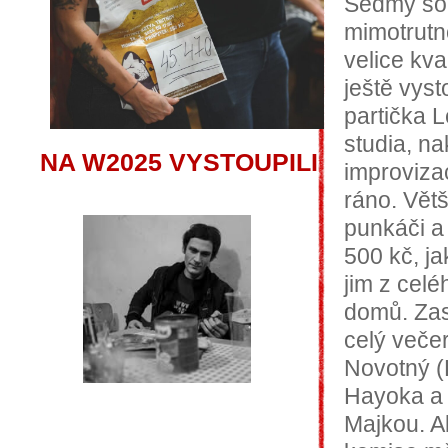
Sedmý sou
mimotrutn
velice kva
ještě vys
partička L
studia, n
NA W2025 VYSTOUPILI
improvizac
ráno. Vět
punkáči a
500 kč, ja
jim z cel
domů. Zas
celý veče
Novotný (P
Hayoka a 
Majkou. Ak