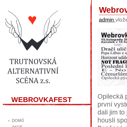
Webrov
admin
vlož
Opilecká 
WEBROVKAFEST
první vyst
dali jim t
houslí spo
DOMŮ