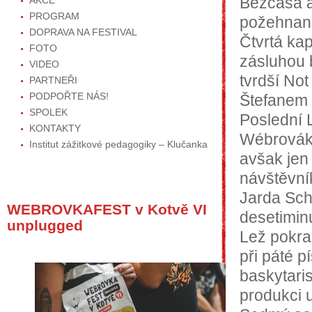
AKCE
Bezčasá a 
PROGRAM
požehnaně
DOPRAVA NA FESTIVAL
Čtvrtá kap
FOTO
zásluhou b
VIDEO
tvrdší No
PARTNEŘI
PODPOŘTE NÁS!
Štefanem 
SPOLEK
Poslední L
KONTAKTY
Wébrováka
Institut zážitkové pedagogiky – Klučanka
avšak jen 
návštěvní
Jarda Sch
WEBROVKAFEST v Kotvě VI
desetimin
unplugged
Lež pokra
při páté p
baskytari
produkci u